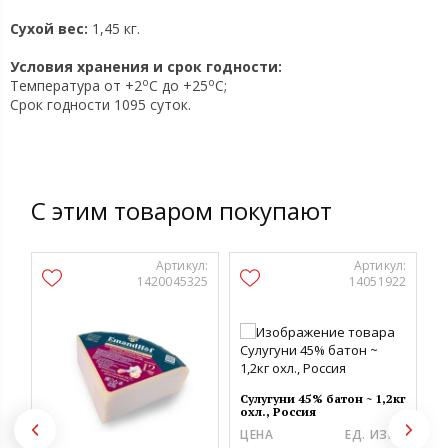
Сухой вес:
1,45 кг.
Условия хранения и срок годности:
o
o
Температура от +2
C до +25
C;
Срок годности 1095 суток.
С этим товаром покупают
Артикул:
Артикул:
1420045325
14051922
Сулугуни 45% батон ~ 1,2кг
П
охл., Россия
П
Р
ЦЕНА
ЕД. ИЗМ.
Ц