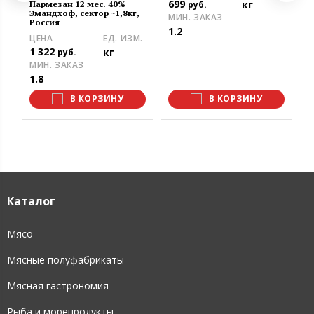
699
кг
руб.
Пармезан 12 мес. 40%
4
Эмандхоф, сектор ~1,8кг,
МИН. ЗАКАЗ
Россия
М
1.2
ЦЕНА
ЕД. ИЗМ.
1
1 322
кг
руб.
МИН. ЗАКАЗ
1.8
В КОРЗИНУ
В КОРЗИНУ
Каталог
Мясо
Мясные полуфабрикаты
Мясная гастрономия
Рыба и морепродукты