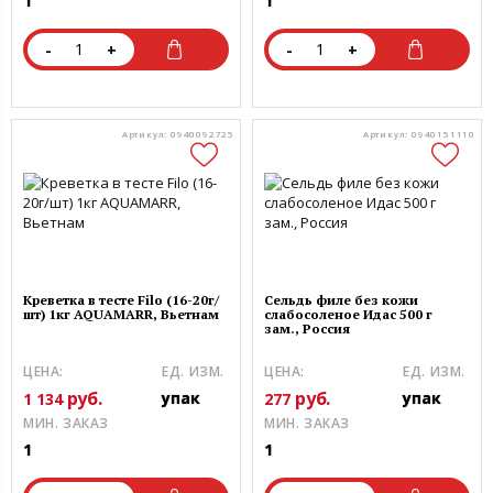
1
1
-
+
-
+
Артикул: 0940092725
Артикул: 0940151110
Креветка в тесте Filo (16-20г/
Сельдь филе без кожи
шт) 1кг AQUAMARR, Вьетнам
слабосоленое Идас 500 г
зам., Россия
ЦЕНА:
ЕД. ИЗМ.
ЦЕНА:
ЕД. ИЗМ.
руб.
руб.
упак
упак
1 134
277
МИН. ЗАКАЗ
МИН. ЗАКАЗ
1
1