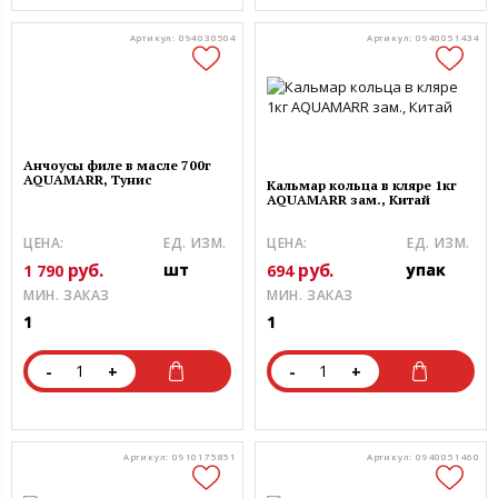
Артикул: 094030504
Артикул: 0940051434
Анчоусы филе в масле 700г
AQUAMARR, Тунис
Кальмар кольца в кляре 1кг
AQUAMARR зам., Китай
ЦЕНА:
ЕД. ИЗМ.
ЦЕНА:
ЕД. ИЗМ.
руб.
руб.
шт
упак
1 790
694
МИН. ЗАКАЗ
МИН. ЗАКАЗ
1
1
-
+
-
+
Артикул: 0910175851
Артикул: 0940051460