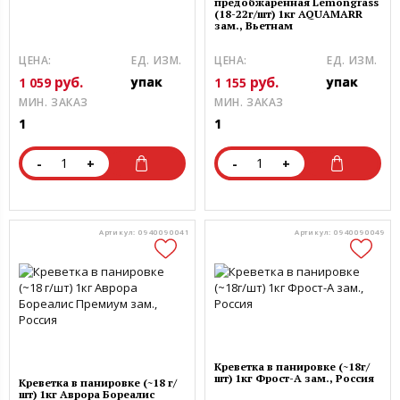
предобжаренная Lemongrass
(18-22г/шт) 1кг AQUAMARR
зам., Вьетнам
ЦЕНА:
ЕД. ИЗМ.
ЦЕНА:
ЕД. ИЗМ.
руб.
руб.
упак
упак
1 059
1 155
МИН. ЗАКАЗ
МИН. ЗАКАЗ
1
1
-
+
-
+
Артикул: 0940090041
Артикул: 0940090049
Креветка в панировке (~18г/
шт) 1кг Фрост-А зам., Россия
Креветка в панировке (~18 г/
шт) 1кг Аврора Бореалис