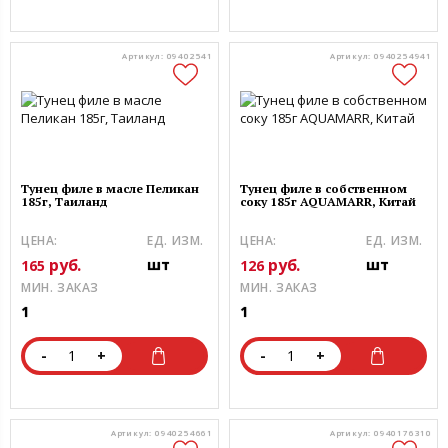
Артикул: 09402541
Артикул: 0940254941
Тунец филе в масле Пеликан
Тунец филе в собственном
185г, Таиланд
соку 185г AQUAMARR, Китай
ЦЕНА:
ЕД. ИЗМ.
ЦЕНА:
ЕД. ИЗМ.
руб.
руб.
шт
шт
165
126
МИН. ЗАКАЗ
МИН. ЗАКАЗ
1
1
-
+
-
+
Артикул: 0940254661
Артикул: 0940176310