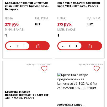
Крабовые палочки Снежный
Крабовые палочки Снежный
краб 500г Санта Бремор зам.,
краб VICI 500 г зам., Россия
Беларусь
ЦЕНА:
ЕД. ИЗМ.
ЦЕНА:
ЕД. ИЗМ.
руб.
руб.
шт
шт
273
275
МИН. ЗАКАЗ
МИН. ЗАКАЗ
1
1
-
+
-
+
Артикул: 0940093010
Артикул: 0940093040
Креветка в кляре
предобжаренная ~18 г/шт 1кг
AQUAMARR, Россия
Креветка в кляре