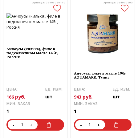
Артикул: 09403050110
Артикул: 094030503
Анчоусы (килька), филе в
подсолнечном масле 145г,
Россия
Анчоусы филе в масле 190г
AQUAMARR, Тунис
ЦЕНА:
ЕД. ИЗМ.
ЦЕНА:
ЕД. ИЗМ.
руб.
руб.
шт
шт
166
943
МИН. ЗАКАЗ
МИН. ЗАКАЗ
1
1
-
+
-
+