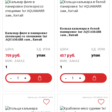
Кольца кальмара в белой
панировке 1кг AQUAMARR
Кальмар филе в панировке
зам., Китай
(попкорн) со специями 1кг
AQUAMARR зам., Китай
ЦЕНА:
ЕД. ИЗМ.
ЦЕНА:
ЕД. ИЗМ.
руб.
руб.
упак
упак
709
657
МИН. ЗАКАЗ
МИН. ЗАКАЗ
1
1
-
+
-
+
Артикул: 0940051476
Артикул: 0940081310