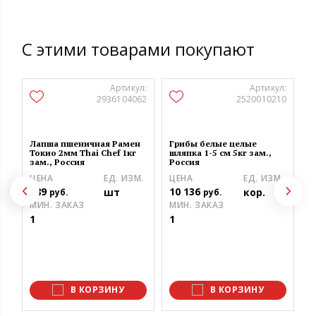
С этими товарами покупают
Артикул:
Артикул:
2936104062
2520010210
Лапша пшеничная Рамен
Грибы белые целые
Токио 2мм Thai Chef 1кг
шляпка 1-5 см 5кг зам.,
зам., Россия
Россия
ЦЕНА
ЕД. ИЗМ.
ЦЕНА
ЕД. ИЗМ.
Г
389
10 136
шт
кор.
Y
руб.
руб.
МИН. ЗАКАЗ
МИН. ЗАКАЗ
Ц
1
1
6
М
1
В КОРЗИНУ
В КОРЗИНУ