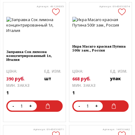
Артикул: 49120035
Артикул: 0945053074
Икра Масаго красная Путина
500г зам., Россия
Заправка Сок лимона
концентрированный 1л,
Италия
ЦЕНА:
ЕД. ИЗМ.
ЦЕНА:
ЕД. ИЗМ.
руб.
руб.
шт
упак
390
668
МИН. ЗАКАЗ
МИН. ЗАКАЗ
1
1
-
+
-
+
Артикул: 0945053071
Артикул: 14052442