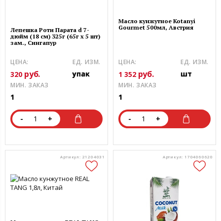
Масло кунжутное Kotanyi
Gourmet 500мл, Австрия
Лепешка Роти Парата d 7-
дюйм (18 см) 325г (65г х 5 шт)
зам., Сингапур
ЦЕНА:
ЕД. ИЗМ.
ЦЕНА:
ЕД. ИЗМ.
руб.
руб.
упак
шт
320
1 352
МИН. ЗАКАЗ
МИН. ЗАКАЗ
1
1
-
+
-
+
Артикул: 21204031
Артикул: 1704060620