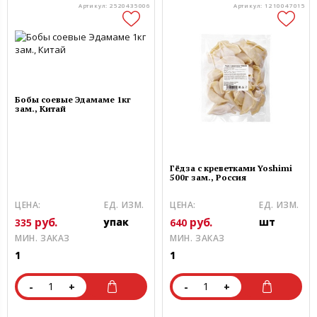
Артикул: 2520435006
Артикул: 1210047015
Бобы соевые Эдамаме 1кг
зам., Китай
Гёдза с креветками Yoshimi
500г зам., Россия
ЦЕНА:
ЕД. ИЗМ.
ЦЕНА:
ЕД. ИЗМ.
руб.
руб.
упак
шт
335
640
МИН. ЗАКАЗ
МИН. ЗАКАЗ
1
1
-
+
-
+