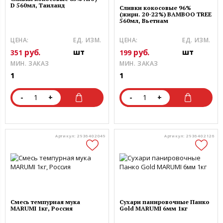
D 560мл, Таиланд
Сливки кокосовые 96%
(жирн. 20-22%) BAMBOO TREE
560мл, Вьетнам
ЦЕНА:
ЕД. ИЗМ.
ЦЕНА:
ЕД. ИЗМ.
руб.
руб.
шт
шт
351
199
МИН. ЗАКАЗ
МИН. ЗАКАЗ
1
1
-
+
-
+
Артикул: 2936402049
Артикул: 2936402126
Смесь темпурная мука
Сухари панировочные Панко
MARUMI 1кг, Россия
Gold MARUMI 6мм 1кг