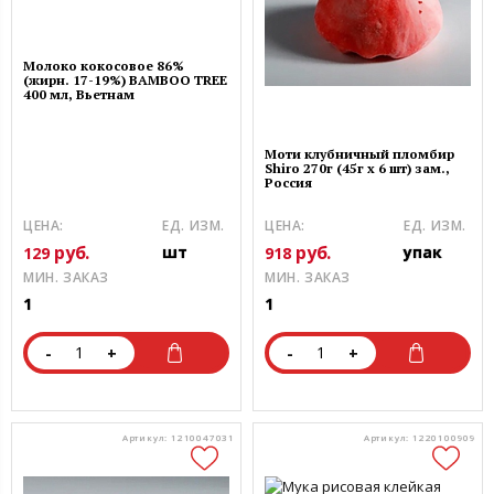
Молоко кокосовое 86%
(жирн. 17-19%) BAMBOO TREE
400 мл, Вьетнам
Моти клубничный пломбир
Shiro 270г (45г х 6 шт) зам.,
Россия
ЦЕНА:
ЕД. ИЗМ.
ЦЕНА:
ЕД. ИЗМ.
руб.
руб.
шт
упак
129
918
МИН. ЗАКАЗ
МИН. ЗАКАЗ
1
1
-
+
-
+
Артикул: 1210047031
Артикул: 1220100909