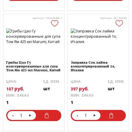
Артикул: 2504368811
Артикул: 49120036
Грибы Цао Гу
Заправка Сок лайма
консервированные для супа
концентрированный 1л,
Том Ям 425 мл Marumi, Китай
Италия
ЦЕНА:
ЕД. ИЗМ.
ЦЕНА:
ЕД. ИЗМ.
руб.
руб.
шт
шт
107
397
МИН. ЗАКАЗ
МИН. ЗАКАЗ
1
1
-
+
-
+