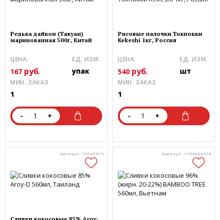
Редька дайкон (Такуан)
Рисовые палочки Токпокки
маринованная 500г, Китай
Kekeshi 1кг, Россия
ЦЕНА:
ЕД. ИЗМ.
ЦЕНА:
ЕД. ИЗМ.
руб.
руб.
упак
шт
167
540
МИН. ЗАКАЗ
МИН. ЗАКАЗ
1
1
-
+
-
+
Артикул: 17040615
Артикул: 1704060618
Сливки кокосовые 85% Aroy-