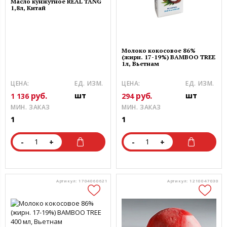
Масло кунжутное REAL TANG
1,8л, Китай
Молоко кокосовое 86%
(жирн. 17-19%) BAMBOO TREE
1л, Вьетнам
ЦЕНА:
ЕД. ИЗМ.
ЦЕНА:
ЕД. ИЗМ.
руб.
руб.
шт
шт
1 136
294
МИН. ЗАКАЗ
МИН. ЗАКАЗ
1
1
-
+
-
+
Артикул: 1704060621
Артикул: 1210047030