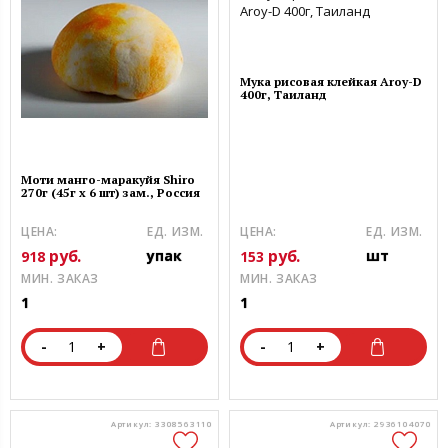
Мука рисовая клейкая Aroy-D
400г, Таиланд
Моти манго-маракуйя Shiro
270г (45г х 6 шт) зам., Россия
ЦЕНА:
ЕД. ИЗМ.
ЦЕНА:
ЕД. ИЗМ.
руб.
руб.
упак
шт
918
153
МИН. ЗАКАЗ
МИН. ЗАКАЗ
1
1
-
+
-
+
Артикул: 3308563110
Артикул: 2936104070