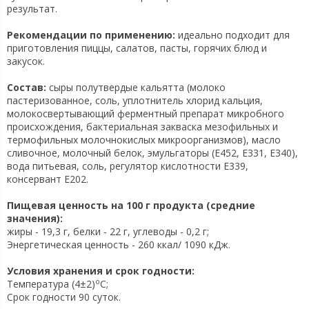
результат.
Рекомендации по применению:
идеально подходит для
приготовления пиццы, салатов, пасты, горячих блюд и
закусок.
Состав:
сыры полутвердые кальятта (молоко
пастеризованное, соль, уплотнитель хлорид кальция,
молокосвертывающий ферментный препарат микробного
происхождения, бактериальная закваска мезофильных и
термофильных молочнокислых микроорганизмов), масло
сливочное, молочный белок, эмульгаторы (Е452, Е331, Е340),
вода питьевая, соль, регулятор кислотности Е339,
консервант Е202.
Пищевая ценность на 100 г продукта (средние
значения):
жиры - 19,3 г, белки - 22 г, углеводы - 0,2 г;
Энергетическая ценность - 260 ккал/ 1090 кДж.
Условия хранения и срок годности:
o
Температура (4±2)
C;
Срок годности 90 суток.