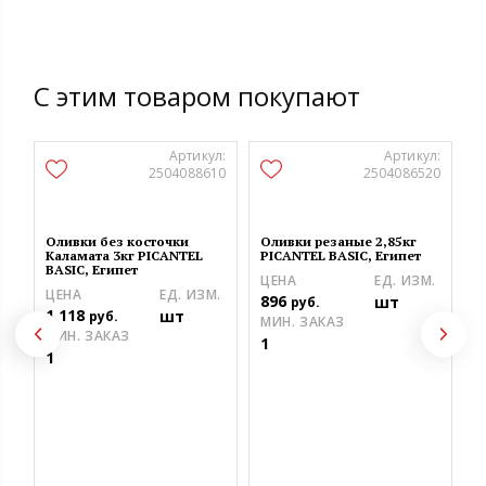
С этим товаром покупают
Артикул:
Артикул:
2504088610
2504086520
Оливки без косточки
Оливки резаные 2,85кг
Каламата 3кг PICANTEL
PICANTEL BASIC, Египет
BASIC, Египет
ЦЕНА
ЕД. ИЗМ.
ЦЕНА
ЕД. ИЗМ.
896
шт
руб.
1 118
шт
руб.
МИН. ЗАКАЗ
МИН. ЗАКАЗ
1
1
М
к
P
Ц
9
М
1