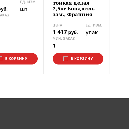
тонкая целая
ЕД. ИЗМ.
2,5кг Бондюэль
шт
руб.
зам., Франция
ЗАКАЗ
ЦЕНА
ЕД. ИЗМ.
1 417
упак
руб.
МИН. ЗАКАЗ
1
В КОРЗИНУ
В КОРЗИНУ