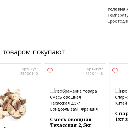
Условия 
Температу
Срок годно
м товаром покупают
Артикул:
Артикул:
25200140
25204448
Спар
1кг 
Смесь овощная
Техасская 2,5кг