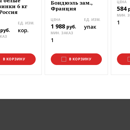
ы белые
Бондюэль зам.,
ЦЕНА
инки 6 кг
584
Франция
 Россия
МИН. 
ЦЕНА
ЕД. ИЗМ.
1
ЕД. ИЗМ.
1 988
упак
руб.
2
кор.
руб.
МИН. ЗАКАЗ
АКАЗ
1
В КОРЗИНУ
В КОРЗИНУ