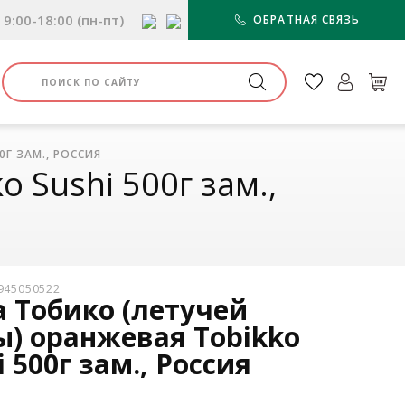
9:00-18:00 (пн-пт)
ОБРАТНАЯ СВЯЗЬ
0Г ЗАМ., РОССИЯ
 Sushi 500г зам.,
0945050522
 Тобико (летучей
) оранжевая Tobikko
i 500г зам., Россия