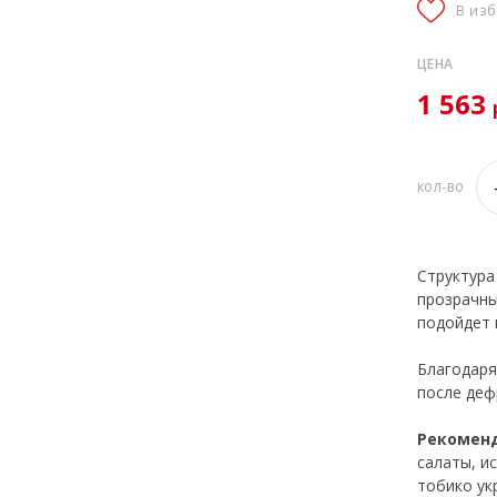
В из
ЦЕНА
1 563
КОЛ-ВО
Структур
прозрачны
подойдет к
Благодаря
после деф
Рекоменд
салаты, и
тобико ук