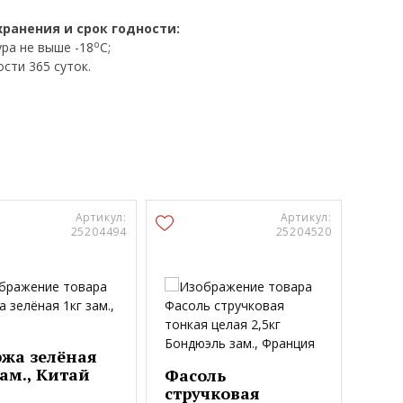
хранения и срок годности:
o
ра не выше -18
C;
сти 365 суток.
Артикул:
Артикул:
25204494
25204520
жа зелёная
зам., Китай
Фасоль
стручковая