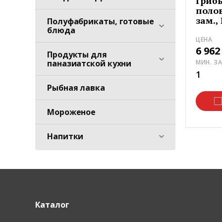
Гриб
полов
зам.,
Полуфабрикаты, готовые
блюда
ЦЕНА
6 96
Продукты для
МИН. З
паназиатской кухни
1
Рыбная лавка
Мороженое
Напитки
Каталог