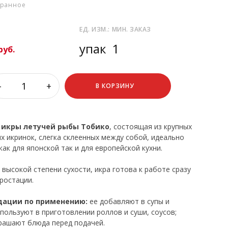
бранное
ЕД. ИЗМ.:
МИН. ЗАКАЗ
упак
1
руб.
-
+
В КОРЗИНУ
а
икры летучей рыбы Тобико
, состоящая из крупных
х икринок, слегка склеенных между собой, идеально
ак для японской так и для европейской кухни.
 высокой степени сухости, икра готова к работе сразу
ростации.
ации по применению:
ее добавляют в супы и
спользуют в приготовлении роллов и суши, соусов;
рашают блюда перед подачей.