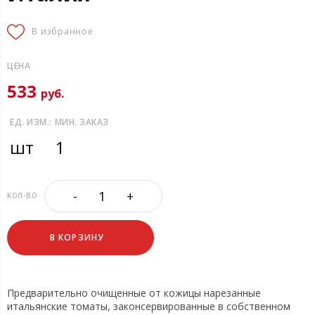
В избранное
ЦЕНА
533
руб.
ЕД. ИЗМ.:
МИН. ЗАКАЗ
шт
1
-
+
КОЛ-ВО
В КОРЗИНУ
Предварительно очищенные от кожицы нарезанные
итальянские томаты, законсервированные в собственном