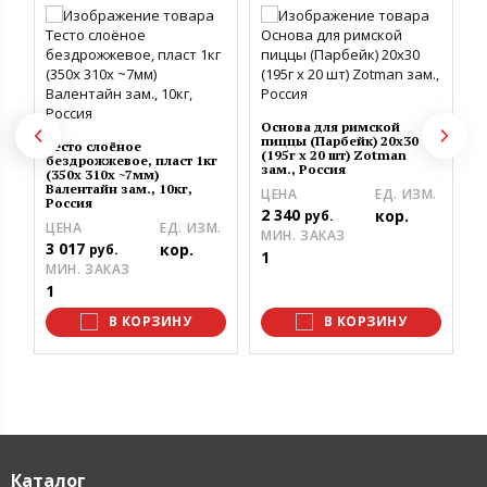
Основа для римской
Т
пиццы (Парбейк) 20х30
3
Тесто слоёное
(195г х 20 шт) Zotman
–
бездрожжевое, пласт 1кг
зам., Россия
Р
(350х 310х ~7мм)
Валентайн зам., 10кг,
ЦЕНА
ЕД. ИЗМ.
Ц
Россия
2 340
1
кор.
руб.
ЦЕНА
ЕД. ИЗМ.
МИН. ЗАКАЗ
М
3 017
кор.
руб.
1
1
МИН. ЗАКАЗ
1
В КОРЗИНУ
В КОРЗИНУ
Каталог