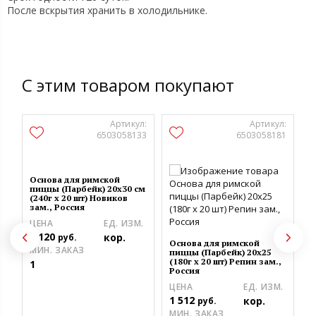
После вскрытия хранить в холодильнике.
С этим товаром покупают
Артикул:
Артикул:
6503058133
6503058181
Основа для римской
пиццы (Парбейк) 20х30 см
(240г х 20 шт) Новиков
зам., Россия
ЦЕНА
ЕД. ИЗМ.
2 120
кор.
руб.
Основа для римской
О
МИН. ЗАКАЗ
пиццы (Парбейк) 20х25
п
(180г х 20 шт) Репин зам.,
(
1
Россия
з
ЦЕНА
ЕД. ИЗМ.
Ц
1 512
2
кор.
руб.
МИН. ЗАКАЗ
М