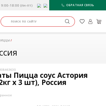
9:00-18:00 (пн-пт)
ОБРАТНАЯ СВЯЗЬ
ПИЦЦЫ
оссия
3308463630
ты Пицца соус Астория
(2кг х 3 шт), Россия
бранное