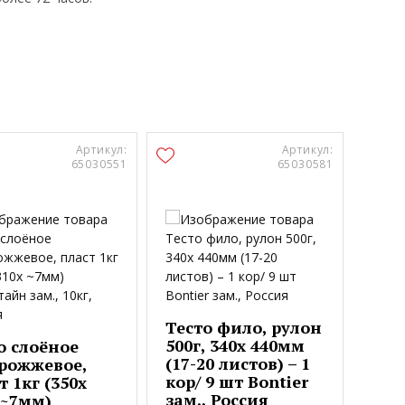
Артикул:
Артикул:
65030551
65030581
Тесто фило, рулон
500г, 340х 440мм
Тес
о слоёное
(17-20 листов) – 1
дро
рожжевое,
кор/ 9 шт Bontier
шар
т 1кг (350х
зам., Россия
шт)
 ~7мм)