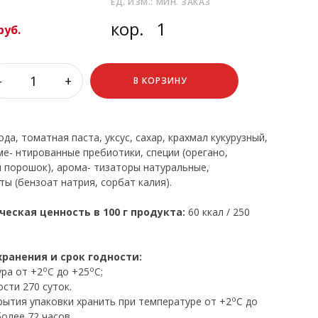
ЕД. ИЗМ.:
МИН. ЗАКАЗ
кор.
1
руб.
-
+
В КОРЗИНУ
ода, томатная паста, уксус, сахар, крахмал кукурузный,
ме- нтированные пребиотики, специи (орегано,
 порошок), арома- тизаторы натуральные,
ты (бензоат натрия, сорбат калия).
ческая ценность в 100 г продукта:
60 ккал / 250
хранения и срок годности:
o
o
ра от +2
C до +25
C;
сти 270 суток.
o
рытия упаковки хранить при температуре от +2
C до
более 72 часов.