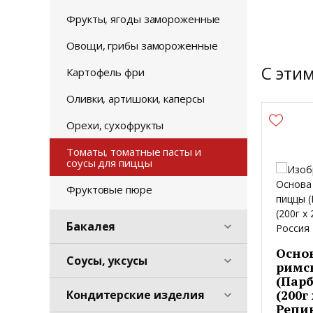
Фрукты, ягоды замороженные
Овощи, грибы замороженные
С эти
Картофель фри
Оливки, артишоки, каперсы
Орехи, сухофрукты
Томаты, томатные пасты и
соусы для пиццы
Фруктовые пюре
Бакалея
Осно
Соусы, уксусы
римс
(Парб
(200г
Кондитерские изделия
Репин