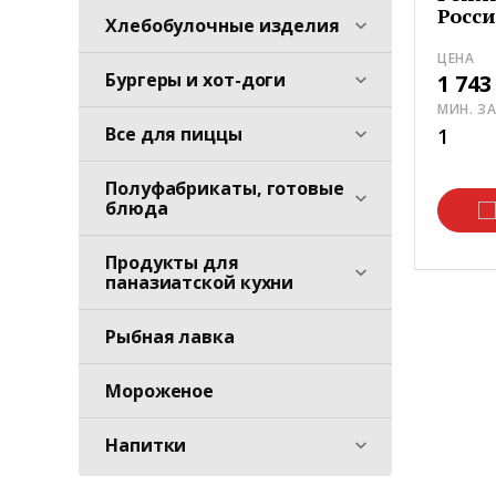
Росс
Хлебобулочные изделия
ЦЕНА
Бургеры и хот-доги
1 74
МИН. З
Все для пиццы
1
Полуфабрикаты, готовые
блюда
Продукты для
паназиатской кухни
Рыбная лавка
Мороженое
Напитки