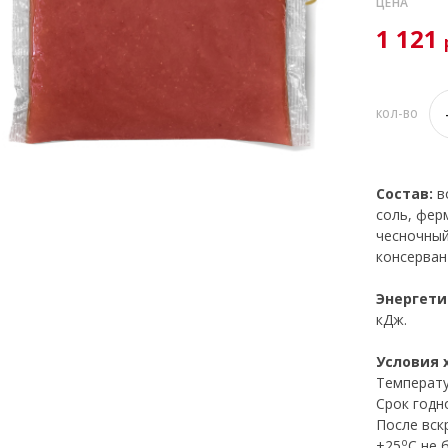
ЦЕНА
1 121
КОЛ-ВО
Состав:
в
соль, фер
чесночный
консерван
Энергети
кДж.
Условия 
Температу
Срок годно
После вск
o
+25
C не 