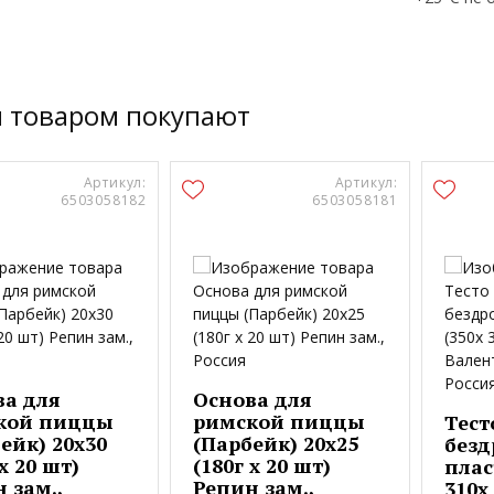
м товаром покупают
Артикул:
Артикул:
6503058182
6503058181
ва для
Основа для
кой пиццы
римской пиццы
Тест
ейк) 20х30
(Парбейк) 20х25
безд
 х 20 шт)
(180г х 20 шт)
плас
 зам.,
Репин зам.,
310х