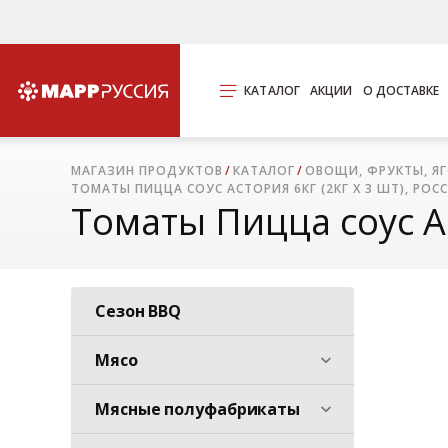
КАТАЛОГ
АКЦИИ
О ДОСТАВКЕ
МАГАЗИН ПРОДУКТОВ
КАТАЛОГ
ОВОЩИ, ФРУКТЫ, ЯГ
ТОМАТЫ ПИЦЦА СОУС АСТОРИЯ 6КГ (2КГ Х 3 ШТ), РОС
Томаты Пицца соус Ас
Сезон BBQ
Мясо
Мясные полуфабрикаты