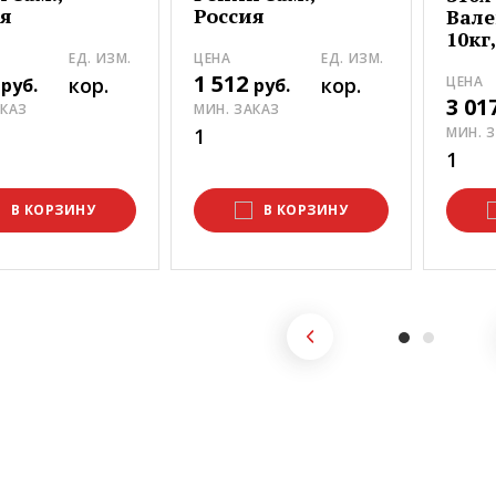
ия
Россия
Вале
10кг
ЕД. ИЗМ.
ЦЕНА
ЕД. ИЗМ.
3
1 512
кор.
кор.
ЦЕНА
руб.
руб.
3 01
АКАЗ
МИН. ЗАКАЗ
1
МИН. 
1
В КОРЗИНУ
В КОРЗИНУ