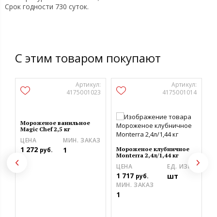
Срок годности 730 суток.
С этим товаром покупают
Артикул:
Артикул:
4175001023
4175001014
Мороженое ванильное
Magic Chef 2,5 кг
ЦЕНА
МИН. ЗАКАЗ
1 272
1
Мороженое клубничное
руб.
Monterra 2,4л/1,44 кг
ЦЕНА
ЕД. ИЗМ.
С
к
1 717
шт
руб.
M
МИН. ЗАКАЗ
Р
1
Ц
2
М