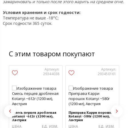
замариновать и только после этого жарить на среднем огне.
Условия хранения и срок годности:
o
Температура не выше -18
C;
Срок годности 365 суток.
С этим товаром покупают
Артикул:
Артикул:
29344038
293450161
Л
А
Смесь перцев дробленая
Приправа Карри порошок
Kotanyi ~612г (1200 мл),
Kotanyi ~580г (1200 мл),
Ц
Австрия
Австрия
1
ЦЕНА
ЕД. ИЗМ.
ЦЕНА
ЕД. ИЗМ.