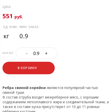
ЦЕНА
551
руб.
ЕД. ИЗМ.:
МИН. ЗАКАЗ
кг
0.9
-
+
КОЛ-ВО
В КОРЗИНУ
Ребра свиной корейки
являются популярной частью
свиной туши.
В состав отруба входит межреберное мясо, с хорошим
содержанием легкоплавкого жира и соединительной ткани, а
также в составе куска присутствуют от 10 до 11 ровных
рёберных косточек.