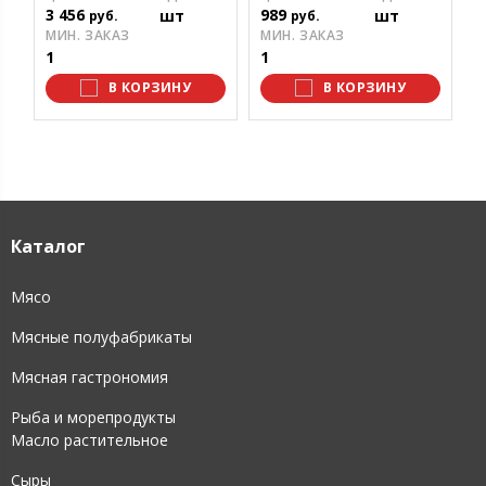
М
3 456
989
шт
шт
руб.
руб.
1
МИН. ЗАКАЗ
МИН. ЗАКАЗ
1
1
В КОРЗИНУ
В КОРЗИНУ
Каталог
Мясо
Мясные полуфабрикаты
Мясная гастрономия
Рыба и морепродукты
Масло растительное
Сыры