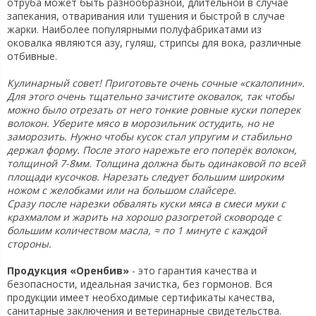
отруба может быть разнообразной, длительной в случае
запекания, отваривания или тушения и быстрой в случае
жарки. Наиболее популярными полуфабрикатами из
оковалка являются азу, гуляш, стрипсы для вока, различные
отбивные.
Кулинарный совет! Приготовьте очень сочные «скалопини».
Для этого очень тщательно зачистите оковалок, так чтобы
можно было отрезать от него тонкие ровные куски поперек
волокон. Уберите мясо в морозильник остудить, но не
заморозить. Нужно чтобы кусок стал упругим и стабильно
держал форму. После этого нарежьте его поперёк волокон,
толщиной 7-8мм. Толщина должна быть одинаковой по всей
площади кусочков. Нарезать следует большим широким
ножом с желобками или на большом слайсере.
Сразу после нарезки обвалять куски мяса в смеси муки с
крахмалом и жарить на хорошо разогретой сковороде с
большим количеством масла, ≈ по 1 минуте с каждой
стороны.
Продукция «Оренбив»
- это гарантия качества и
безопасности, идеальная зачистка, без гормонов. Вся
продукции имеет необходимые сертификаты качества,
санитарные заключения и ветеринарные свидетельства.