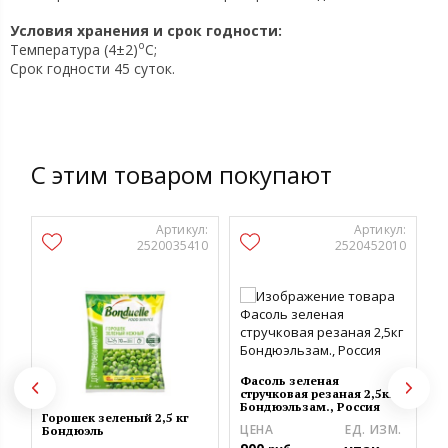
Условия хранения и срок годности:
o
Температура (4±2)
C;
Срок годности 45 суток.
С этим товаром покупают
Артикул:
Артикул:
2520035410
2520452010
Б
з
Фасоль зеленая
стручковая резаная 2,5кг
Ц
Бондюэльзам., Россия
3
Горошек зеленый 2,5 кг
ЦЕНА
ЕД. ИЗМ.
Бондюэль
М