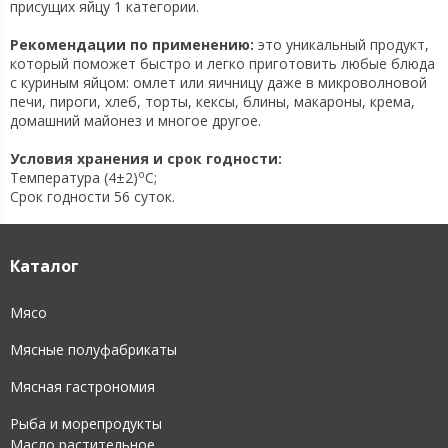
присущих яйцу 1 категории.
Рекомендации по применению:
это уникальный продукт,
который поможет быстро и легко приготовить любые блюда
с куриным яйцом: омлет или яичницу даже в микроволновой
печи, пироги, хлеб, торты, кексы, блины, макароны, крема,
домашний майонез и многое другое.
Условия хранения и срок годности:
o
Температура (4±2)
C;
Срок годности 56 суток.
Каталог
Мясо
Мясные полуфабрикаты
Мясная гастрономия
Рыба и морепродукты
Масло растительное