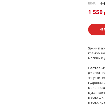
1 
ЦЕНА
1 550
НЕ
Яркий и а
кремом на
малины и 
Состав:
м
(сливки н
загустите
гуаровая;
молочноки
мука пшен
масло ши,
масло, кр