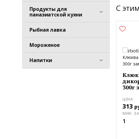
С эти
Продукты для
паназиатской кухни
Рыбная лавка
Мороженое
Напитки
Клюк
дико
300г 
ЦЕНА
313
р
МИН. З
1