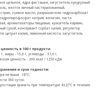
хое цельное, ядра фисташки, загуститель кукурузный
соль, желток яичный пастеризованный,
стрин, соевое масло, разрыхлители: гидрокарбонат
игидропирофосфат натрия; желатин, паста
ая, ароматизаторы пищевые, краситель кармин,
ный сухой, консервант сорбат калия, регулятор
ти: цитрат калия, лимонная кислота; загуститель
ценность в 100 г продукта:
 г, жиры - 15,0 г, углеводы - 37,0 г;
ская ценность - 300 ккал / 1250 кДж.
хранения и срок годности:
o
ра не выше -18
C;
сти 360 суток.
o
ростации хранить при температуре 4±2)
C в течение