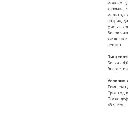
молоко су
крахмал, 
мальтодек
натрия, д
фисташков
белок яич
кислотнос
пектин.
Пищевая 
Белки - 4,0
Энергетиче
Условия 
Температу
Срок годно
После деф
48 часов.