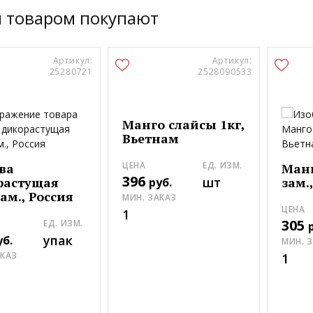
м товаром покупают
Артикул:
Артикул:
25280721
2528090533
Манго слайсы 1кг,
Вьетнам
ЦЕНА
ЕД. ИЗМ.
ва
Манг
396
растущая
шт
зам.
руб.
зам., Россия
МИН. ЗАКАЗ
ЦЕНА
1
305
ЕД. ИЗМ.
упак
уб.
МИН. 
АКАЗ
1