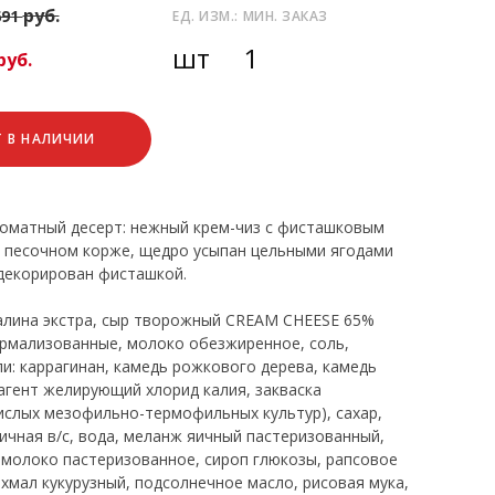
руб.
691
ЕД. ИЗМ.:
МИН. ЗАКАЗ
шт
1
руб.
Т В НАЛИЧИИ
роматный десерт: нежный крем-чиз с фисташковым
 песочном корже, щедро усыпан цельными ягодами
декорирован фисташкой.
алина экстра, сыр творожный CREAM CHEESE 65%
ормализованные, молоко обезжиренное, соль,
ли: каррагинан, камедь рожкового дерева, камедь
 агент желирующий хлорид калия, закваска
слых мезофильно-термофильных культур), сахар,
ичная в/с, вода, меланж яичный пастеризованный,
 молоко пастеризованное, сироп глюкозы, рапсовое
ахмал кукурузный, подсолнечное масло, рисовая мука,