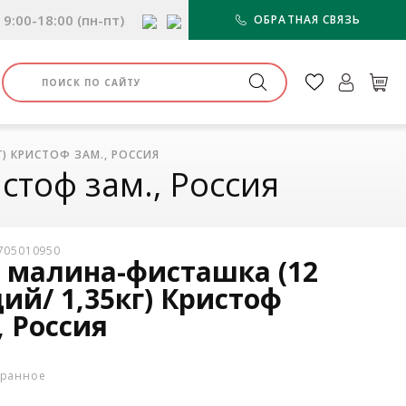
9:00-18:00 (пн-пт)
ОБРАТНАЯ СВЯЗЬ
) КРИСТОФ ЗАМ., РОССИЯ
стоф зам., Россия
3705010950
 малина-фисташка (12
ий/ 1,35кг) Кристоф
, Россия
бранное