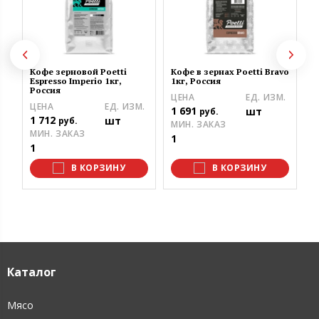
Ч
Ц
2
Кофе зерновой Poetti
Кофе в зернах Poetti Bravo
Ц
Espresso Imperio 1кг,
1кг, Россия
Россия
3
ЦЕНА
ЕД. ИЗМ.
ЦЕНА
ЕД. ИЗМ.
М
1 691
шт
руб.
1 712
шт
1
руб.
МИН. ЗАКАЗ
МИН. ЗАКАЗ
1
1
В КОРЗИНУ
В КОРЗИНУ
Каталог
Мясо